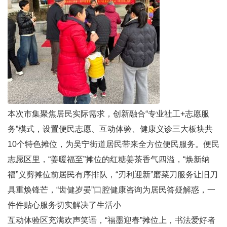
本次市集聚焦居民实际需求，创新融合“专业社工+志愿服
务”模式，设置便民志愿、互动体验、健康义诊三大板块共
10个特色摊位，为吴宁街道居民带来全方位便民服务。便民
志愿区里，“姜暖福至”摊位的红糖姜茶香气四溢，“焕新纳
福”义剪摊位前居民有序排队，“刃利迎新”磨菜刀服务让旧刀
具重焕锋芒，“齿健岁晏”口腔健康咨询为居民答疑解惑，一
件件贴心服务切实解决了生活小
互动体验区充满欢声笑语，“福墨迎春”摊位上，书法爱好者